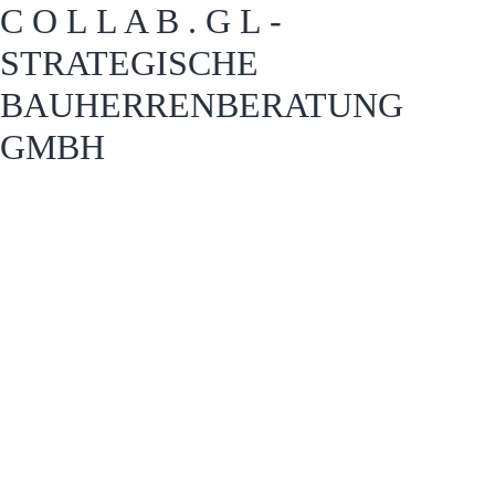
C O L L A B . G L -
STRATEGISCHE
BAUHERRENBERATUNG
GMBH