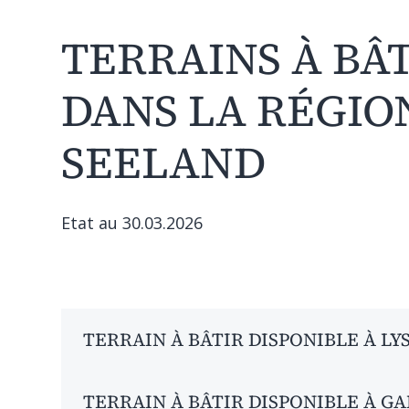
TERRAINS À BÂ
DANS LA RÉGIO
SEELAND
Etat au 30.03.2026
TERRAIN À BÂTIR DISPONIBLE À LYSS
Lieu:
Aumatt Lyss, Lyss (/Busswil b.B.)
TERRAIN À BÂTIR DISPONIBLE À G
Surface:
16’677 m²