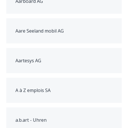
Aarboard AG
Aare Seeland mobil AG
Aartesys AG
A à Z emplois SA
a.b.art - Uhren