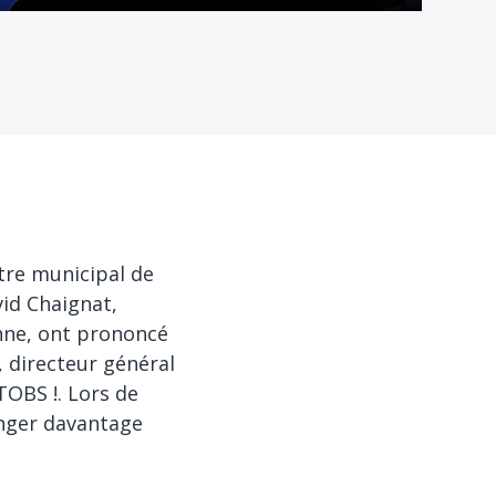
tre municipal de
vid Chaignat,
nne, ont prononcé
, directeur général
TOBS !. Lors de
hanger davantage